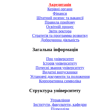
Акредитація
Керівні органи
Фінанси
Штатний розпис та вакансії
Правила прийому
Освітній процес
Звіти ректора
Стратегія та программа розвитку
Доброчинна діяльність
Загальна інформація
Про університет
Історія університету
Почесні звання університету
Видатні випускники
Установчі документи та положення
Корпоративна символiка
Структура університету
Управління
Інститути, факультети, кафедри
Підрозділи