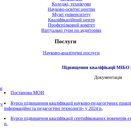
Коледжі, технікуми
Науково-освітні центри
Музеї університету
Кваліфікаційний центр
Профспілковий комітет
Віртуальні тури по аудиторіях
Послуги
Науково-аналітичні послуги
Підвищення кваліфікації МІБ
Документація
чі
Постанова МОН
Курси підвищення кваліфікації науково-педагогічних праці
су
інформаційні та педагогічні технології» у 2024 р.
Курси підвищення кваліфікації сертифікованих інженерів-г
р.