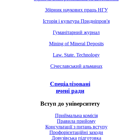
Збірник наукових праць НГУ
Історія і культура Придніпров'я
Гуманітарний журнал
Mining of Mineral Deposits
Law. State. Technology
Січеславський альманах
Спеціалізовані
вчені ради
Вступ до університету
Приймальна комісія
Правила прийому
Консультації з питань вступу
Профорієнтаційні заходи
Довузівська підготовка