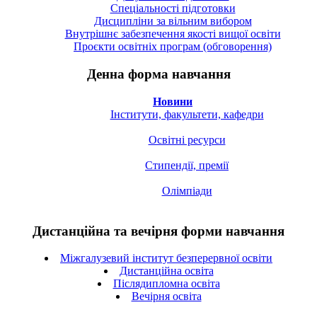
Спецiальностi підготовки
Дисципліни за вільним вибором
Внутрішнє забезпечення якості вищої освіти
Проєкти освітніх програм (обговорення)
Денна форма навчання
Новини
Інститути, факультети, кафедри
Освітні ресурси
Стипендії, премії
Олімпіади
Дистанційна та вечірня форми навчання
Міжгалузевий інститут безперервної освіти
Дистанційна освіта
Післядипломна освіта
Вечірня освіта