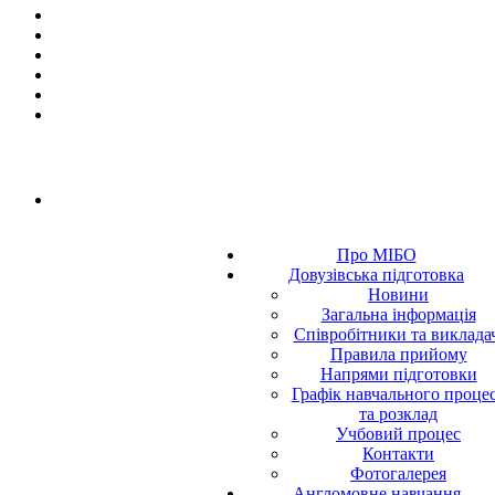
Про МІБО
Довузівська підготовка
Новини
Загальна інформація
Співробітники та виклада
Правила прийому
Напрями підготовки
Графік навчального проце
та розклад
Учбовий процес
Контакти
Фотогалерея
Англомовне навчання