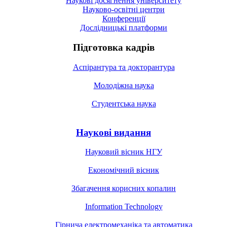
Наукові досягнення університету
Науково-освітні центри
Конференції
Дослідницькі платформи
Підготовка кадрів
Аспірантура та докторантура
Молодіжна наука
Студентська наука
Наукові видання
Науковий вісник НГУ
Економічний вісник
Збагачення корисних копалин
Information Technology
Гірнича електромеханіка та автоматика