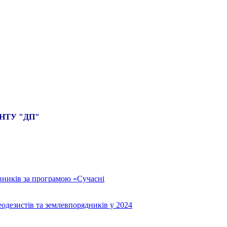
О НТУ "ДП"
вників за програмою «Сучасні
еодезистів та землевпорядників у 2024